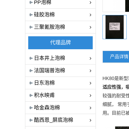
PP泡棉
硅胶泡棉
三聚氰胺泡棉
代理品牌
产品详情
日本井上泡棉
法国瑞普泡棉
HK80是新
日东泡棉
适应性强，
积水映甫
较强的耐受性
细
腻， 常
哈金森泡棉
用。目
前已
酷西恩_屏底泡棉