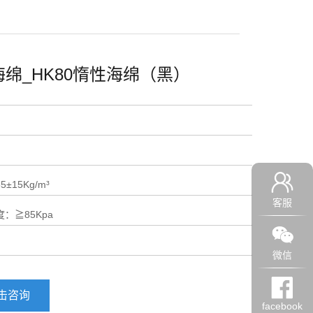
海绵_HK80惰性海绵（黑）
±15Kg/m³
客服
：≧85Kpa
：
微信
击咨询
facebook