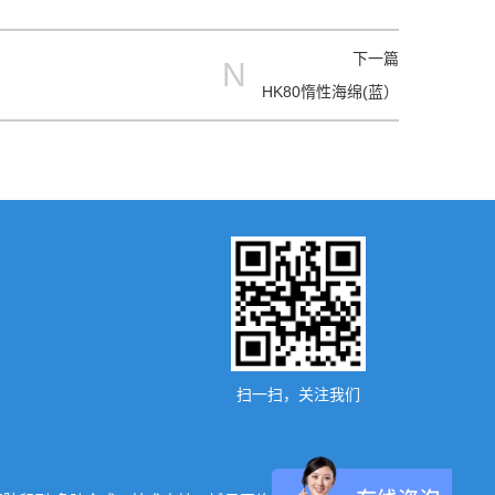
下一篇
N
HK80惰性海绵(蓝）
扫一扫，关注我们