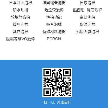
日本井上泡棉
法国瑞普泡棉
日东泡棉
积水映甫
哈金森泡棉
酷西恩_屏底泡棉
轮胎静音棉
泡棉功能
密封泡棉
缓冲泡棉
吸音泡棉
保温泡棉
其它泡棉
特殊材料泡棉
无硫无氨泡棉
阻燃等级VO泡棉
PORON
扫一扫，关注我们